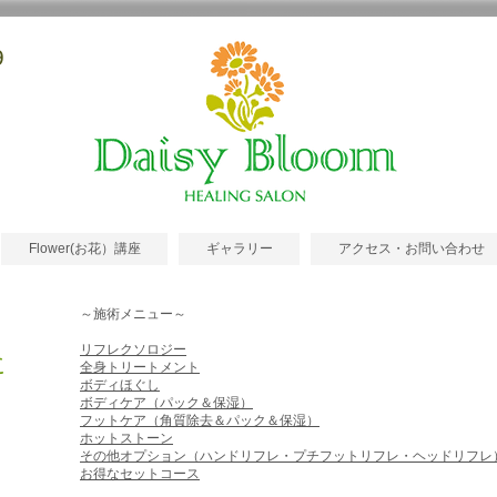
9
Flower(お花）講座
ギャラリー
アクセス・お問い合わせ
～施術メニュー～
リフレクソロジー
に
全身トリートメント
ボディほぐし
ボディケア（パック＆保湿）
フットケア（角質除去＆パック＆保湿）
​ホットストーン
その他オプション（ハンドリフレ・プチフットリフレ・ヘッドリフレ
お得なセットコース