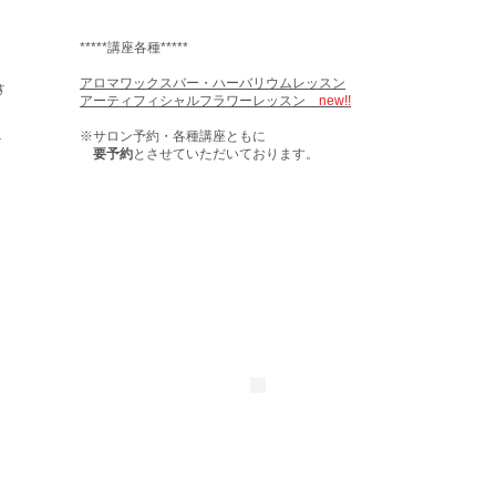
*****講座各種*****
​アロマワックスバー・ハーバリウムレッスン
す
アーティフィシャルフラワーレッスン
new!!
​※サロン予約・各種講座ともに
す
要予約
とさせていただいております。